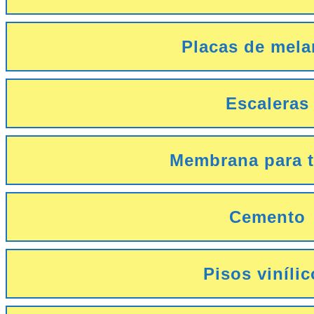
Placas de mel
Escaleras
Membrana para 
Cemento
Pisos viníli