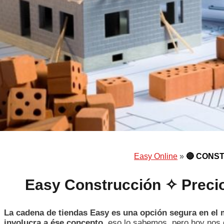
Easy Online
»
🔴 CONS
Easy Construcción ✧ Precio
La cadena de tiendas Easy es una opción segura en el 
involucra a ése concepto
, eso lo sabemos, pero hoy nos 