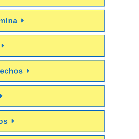
amina
techos
cos