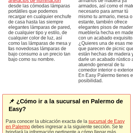
artefactos de iluminación
armarios de madera ya
desde las cómodas lámparas
armados, así como el mate
portátiles que podemos
necesario para armar tú
recargar en cualquier enchufe
mismo tu armario, mesa o
de casa hasta las siempre
estante, también ofrece
elegantes lámparas de pared,
elegantes pisos de mader
de cualquier tipo y estilo, de
mueblería hecha en made
cualquier color de luz, así
con un acabado exquisito
como las lámparas de mesa y
¿Quieres una de esas me
l
as novedosas lámparas de
que parecen de picnic qu
bajo consumo a un precio tan
están hechas de madera 
bajo como su nombre.
darle un acabado rústico 
atuendo general de tu
comedor interior o exterio
En Easy Palermo tienes 
posibilidad.
📌 ¿Cómo ir a la sucursal en Palermo de
Easy?
Para conocer la ubicación exacta de la
sucursal de Easy
en Palermo
debes ingresar a la siguiente sección. Se te
brindará la información pertinente a cómo llegar más