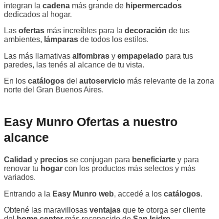
integran la
cadena
más grande de
hipermercados
dedicados al hogar.
Las
ofertas
más increíbles para la
decoración
de tus
ambientes,
lámparas
de todos los estilos.
Las más llamativas
alfombras
y
empapelado
para tus
paredes, las tenés al alcance de tu vista.
En los
catálogos
del
autoservicio
más relevante de la zona
norte del Gran Buenos Aires.
Easy Munro Ofertas a nuestro
alcance
Calidad
y
precios
se conjugan para
beneficiarte
y para
renovar tu
hogar
con los productos más selectos y más
variados.
Entrando a la
Easy Munro web
, accedé a los
catálogos
.
Obtené las maravillosas
ventajas
que te otorga ser cliente
del
home center
más reconocido de
San Isidro.